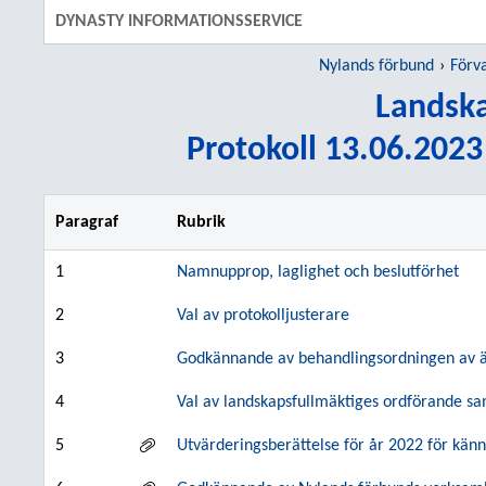
DYNASTY INFORMATIONSSERVICE
Nylands förbund
Förv
Landska
Protokoll 13.06.2023 
Paragraf
Rubrik
1
Namnupprop, laglighet och beslutförhet
2
Val av protokolljusterare
3
Godkännande av behandlingsordningen av 
4
Val av landskapsfullmäktiges ordförande sa
5
Utvärderingsberättelse för år 2022 för kä