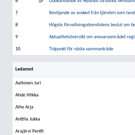
6
Godkännande av Nylands förbunds verksamhe
7
Beviljande av avsked från tjänsten som land
8
Högsta förvaltningsdomstolens beslut om b
9
Aktualitetsöversikt om ansvarsområdet regi
10
Tidpunkt för nästa sammanträde
Ledamot
Aaltonen Juri
Ahde Hilkka
Alho Arja
Anttila Jukka
Arajärvi Pentti