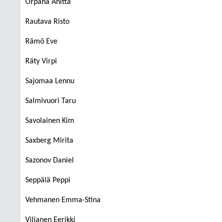
Orpana Anitta
Rautava Risto
Rämö Eve
Räty Virpi
Sajomaa Lennu
Salmivuori Taru
Savolainen Kim
Saxberg Mirita
Sazonov Daniel
Seppälä Peppi
Vehmanen Emma-Stina
Viljanen Eerikki